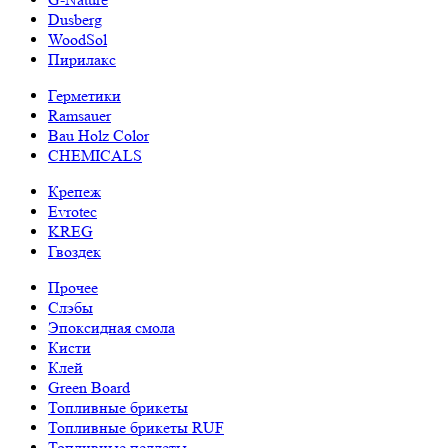
Dusberg
WoodSol
Пирилакс
Герметики
Ramsauer
Bau Holz Color
CHEMICALS
Крепеж
Evrotec
KREG
Гвоздек
Прочее
Слэбы
Эпоксидная смола
Кисти
Клей
Green Board
Топливные брикеты
Топливные брикеты RUF
Топливные пеллеты