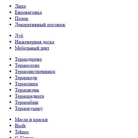
Липа
Евровагонка
Полок
Декоративный погонаж
Дуб
Инженерная доска
Мебельный щит
Термодерево
Термососна
Термолиственница
Термокедр
Термолипа
Термоясень
Терморадиата
Термоабаш
Термокумару
Масла и краски
Biofa
Teknos
G-Nature