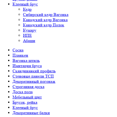
Клееный брус
Кедр
Сибирский кедр Вагонка
Канадский кедр Вагонка
Канадский кедр Полок
Кумару
ИПЕ
Абаши
Сосна
Планкен
Вагонка штиль
Имитация бруса
Скандинавкий профиль
Стеновые панели ТСП
Декоративный погонаж
Строганная доска
Доска пола
Мебельный щит
Брусок, рейка
Клееный брус
Декоративные балки