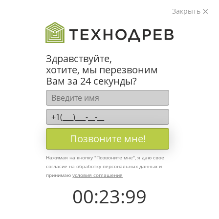
Закрыть
Здравствуйте,
хотите, мы перезвоним
Вам за 24 секунды?
Пенза
Белгород
Брянск
Воронеж
Краснодар
Курск
Липецк
Москва
О
+7 (8412) 500-631
WhatsApp
Telegram
Max
Позвоните мне!
Нажимая на кнопку "
Позвоните мне
", я даю свое
согласие на обработку персональных данных и
+7 (8412) 500-631
принимаю
условия соглашения
WhatsApp
Telegram
Max
00
:
23
:
99