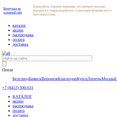
Пожалуйста, обратите внимание, что интернет-магазин
Вернуться на
находится в стадии разработки, и некоторые функции могут
основной сайт
быть недоступны.
каталог
акции
распродажа
оплата
доставка
Пенза
Белгород
Брянск
Воронеж
Краснодар
Курск
Липецк
Москва
+7 (8412) 500-631
КАТАЛОГ
акции
распродажа
оплата
доставка