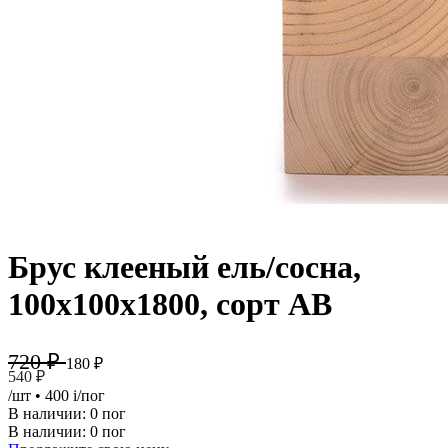
Брус клееный ель/сосна,
100х100х1800, сорт АВ
720 ₽
180 ₽
540 ₽
/шт
• 400
i
/пог
В наличии:
0 пог
В наличии: 0 пог