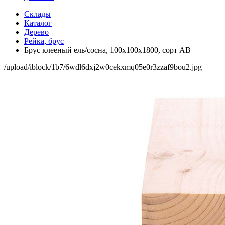
Склады
Каталог
Дерево
Рейка, брус
Брус клееный ель/сосна, 100х100х1800, сорт АВ
/upload/iblock/1b7/6wdl6dxj2w0cekxmq05e0r3zzaf9bou2.jpg