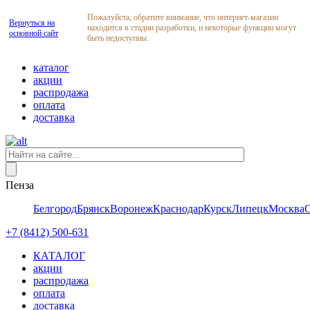
Пожалуйста, обратите внимание, что интернет-магазин
Вернуться на
находится в стадии разработки, и некоторые функции могут
основной сайт
быть недоступны.
каталог
акции
распродажа
оплата
доставка
Пенза
Белгород
Брянск
Воронеж
Краснодар
Курск
Липецк
Москва
+7 (8412) 500-631
КАТАЛОГ
акции
распродажа
оплата
доставка