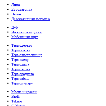
Липа
Евровагонка
Полок
Декоративный погонаж
Дуб
Инженерная доска
Мебельный щит
Термодерево
Термососна
Термолиственница
Термокедр
Термолипа
Термоясень
Терморадиата
Термоабаш
Термокумару
Масла и краски
Biofa
Teknos
G-Nature