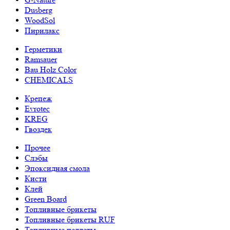
Dusberg
WoodSol
Пирилакс
Герметики
Ramsauer
Bau Holz Color
CHEMICALS
Крепеж
Evrotec
KREG
Гвоздек
Прочее
Слэбы
Эпоксидная смола
Кисти
Клей
Green Board
Топливные брикеты
Топливные брикеты RUF
Топливные пеллеты